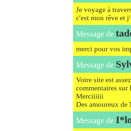
Je voyage à travers
c'est mon rêve et j'
tad
Message de
merci pour vos imp
Syl
Message de
Votre site est ass
commentaires sur le
Merciiiiii
Des amoureux de
I*l
Message de