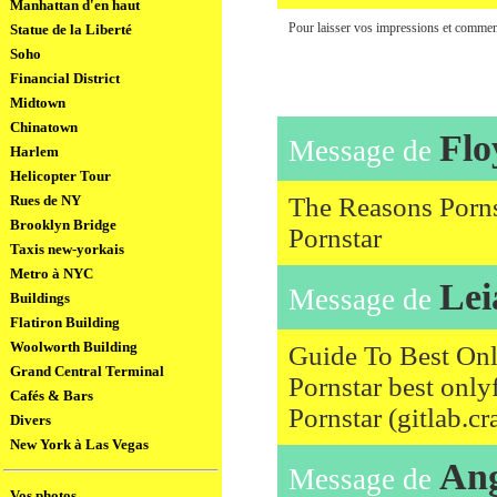
Manhattan d'en haut
Pour laisser vos impressions et comment
Statue de la Liberté
Soho
Financial District
Midtown
Chinatown
Flo
Message de
Harlem
Helicopter Tour
Rues de NY
The Reasons Porns
Brooklyn Bridge
Pornstar
Taxis new-yorkais
Metro à NYC
Lei
Message de
Buildings
Flatiron Building
Woolworth Building
Guide To Best Onl
Grand Central Terminal
Pornstar best only
Cafés & Bars
Pornstar (gitlab.c
Divers
New York à Las Vegas
Ang
Message de
Vos photos