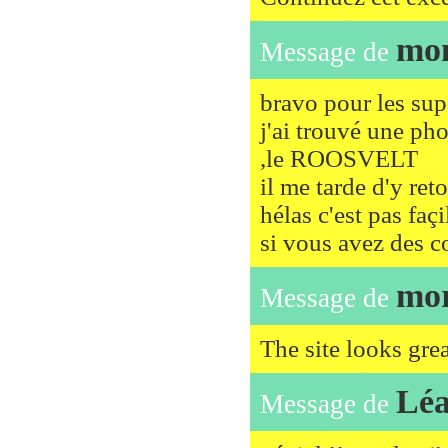
mon
Message de
bravo pour les su
j'ai trouvé une ph
,le ROOSVELT
il me tarde d'y ret
hélas c'est pas faç
si vous avez des co
mor
Message de
The site looks grea
Lé
Message de