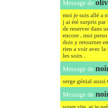
oliv
Message de
moi je suis allé a
j ai été surpris pa
de reserver dans un
encore , moi perso 
dois y retourner e
rien a voir avec la
les soirs .
noi
Message de
serge génial aussi 
noi
Message de
super site, et je 