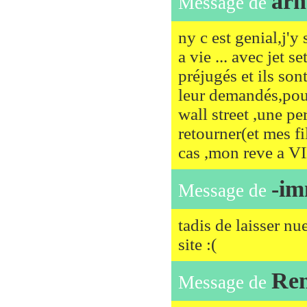
arn
Message de
ny c est genial,j'y 
a vie ... avec jet s
préjugés et ils son
leur demandés,pour
wall street ,une pe
retourner(et mes fi
cas ,mon reve a VIE 
-im
Message de
tadis de laisser nu
site :(
Re
Message de