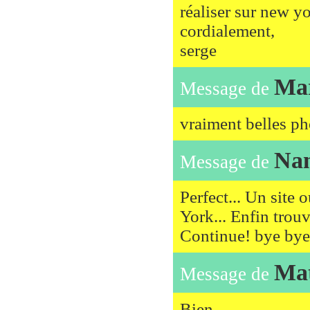
réaliser sur new y
cordialement,
serge
Mar
Message de
vraiment belles pho
Na
Message de
Perfect... Un site 
York... Enfin trouv
Continue! bye bye.
Mat
Message de
Bien