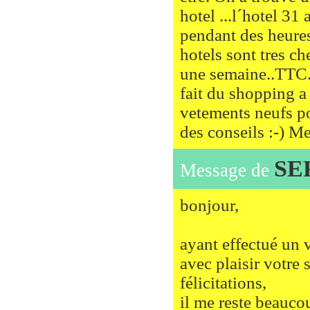
hotel ...l´hotel 3
pendant des heures 
hotels sont tres c
une semaine..TTC..
fait du shopping a 
vetements neufs po
des conseils :-) Me
SE
Message de
bonjour,
ayant effectué un 
avec plaisir votre s
félicitations,
il me reste beauco