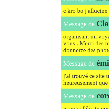
c kro bo j'allucine
Cla
Message de
organisant un voyag
vous . Merci des mi
donnerze des phot
émi
Message de
j'ai trouvé ce site 
heureusement que d
cor
Message de
je vous félicite po