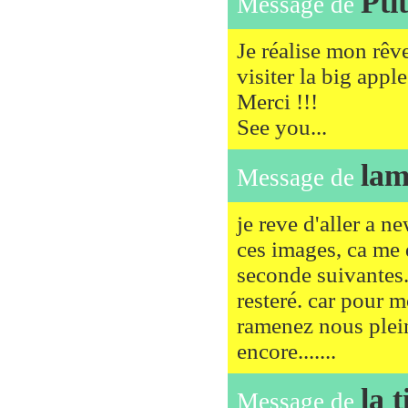
Pti
Message de
Je réalise mon rêv
visiter la big app
Merci !!!
See you...
lam
Message de
je reve d'aller a 
ces images, ca me d
seconde suivantes. 
resteré. car pour m
ramenez nous plein
encore.......
la t
Message de