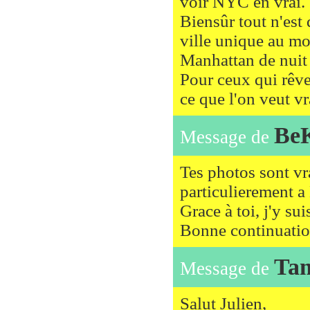
voir NYC en vrai.
Biensûr tout n'est
ville unique au mo
Manhattan de nuit 
Pour ceux qui rêven
ce que l'on veut v
Be
Message de
Tes photos sont vr
particulierement 
Grace à toi, j'y sui
Bonne continuatio
Ta
Message de
Salut Julien,