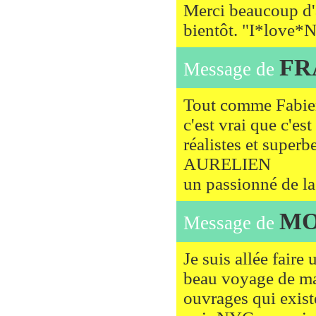
Merci beaucoup d'a
bientôt. "I*love*
FR
Message de
Tout comme Fabien
c'est vrai que c'es
réalistes et superb
AURELIEN
un passionné de la
MO
Message de
Je suis allée fair
beau voyage de ma 
ouvrages qui existe