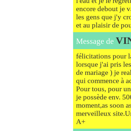
l'eau et je le regr
encore debout je va
les gens que j'y 
et au plaisir de po
VI
Message de
félicitations pour 
lorsque j'ai pris 
de mariage ) je rea
qui commence à acc
Pour tous, pour 
je possède env. 5
moment,as soon as 
merveilleux site.U
A+