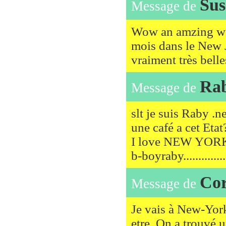
Sus
Message de
Wow an amzing web
mois dans le New J
vraiment très belle
Ra
Message de
slt je suis Raby .n
une café a cet Etat
I love NEW YOR
b-boyraby..................
Cor
Message de
Je vais à New-York
etre. On a trouvé u